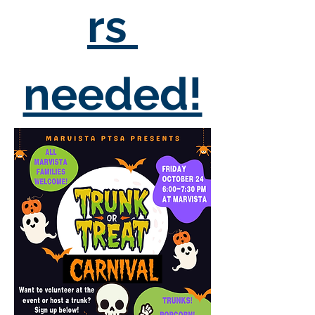
rs 
needed!