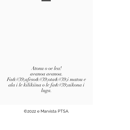
Atonu o oe lea!
avanoa avanoa.
Fa&#39;afeso&#39;ota&#39;i matou e
ala i le kilikiina o le fa&#39;aikona i
luga.
©2022 e Marvista PTSA.