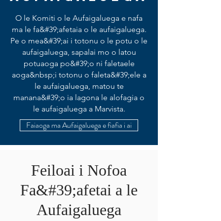
O le Komiti o le Aufaigaluega e nafa
ma le fa&#39;afetaia o le aufaigaluega.
Pe o mea&#39;ai i totonu o le potu o le
aufaigaluega, sapalai mo o latou
potuaoga po&#39;o ni faletaele
aoga&nbsp;i totonu o faleta&#39;ele a
le aufaigaluega, matou te
manana&#39;o ia lagona le alofagia o
le aufaigaluega a Marvista.
Faiaoga ma Aufaigaluega e fiafia i ai
Feiloai i Nofoa
Fa&#39;afetai a le
Aufaigaluega