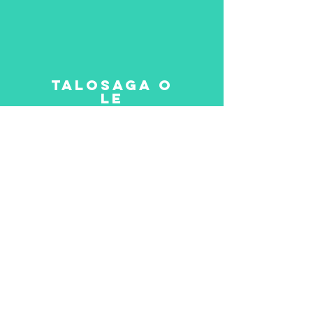
TALOSAGA O
LE
AUFAIGALUEGA
Aoao atili &amp;gt;