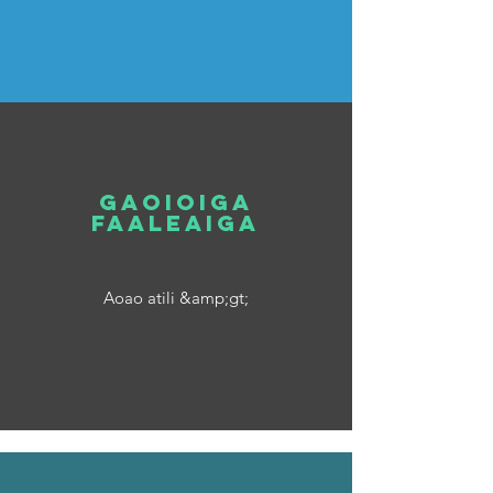
gaoioiga
faaleaiga
Aoao atili &amp;gt;