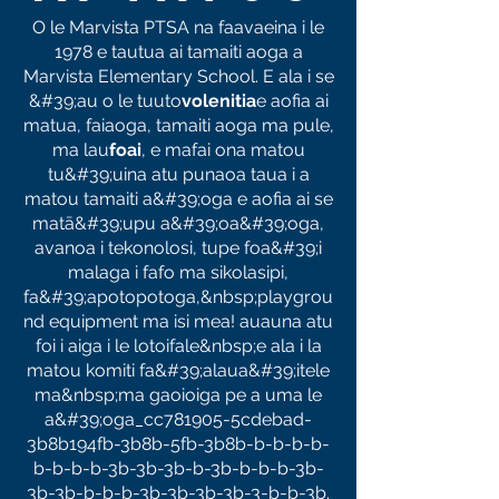
O le Marvista PTSA na faavaeina i le
1978 e tautua ai tamaiti aoga a
Marvista Elementary School. E ala i se
&#39;au o le tuuto
volenitia
e aofia ai
matua, faiaoga, tamaiti aoga ma pule,
ma lau
foai
, e mafai ona matou
tu&#39;uina atu punaoa taua i a
matou tamaiti a&#39;oga e aofia ai se
matā&#39;upu a&#39;oa&#39;oga,
avanoa i tekonolosi, tupe foa&#39;i
malaga i fafo ma sikolasipi,
fa&#39;apotopotoga,&nbsp;playgrou
nd equipment ma isi mea! auauna atu
foi i aiga i le lotoifale&nbsp;e ala i la
matou komiti fa&#39;alaua&#39;itele
ma&nbsp;ma gaoioiga pe a uma le
a&#39;oga_cc781905-5cdebad-
3b8b194fb-3b8b-5fb-3b8b-b-b-b-b-
b-b-b-b-3b-3b-3b-b-3b-b-b-b-3b-
3b-3b-b-b-b-3b-3b-3b-3b-3-b-b-3b.