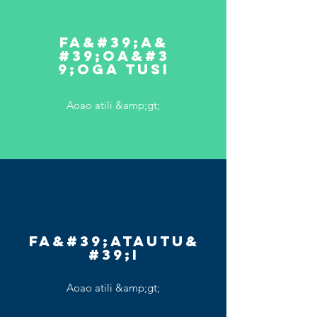
FA&#39;A&
#39;OA&#3
9;OGA TUSI
Aoao atili &amp;gt;
Fa&#39;atautu&
#39;i
Aoao atili &amp;gt;