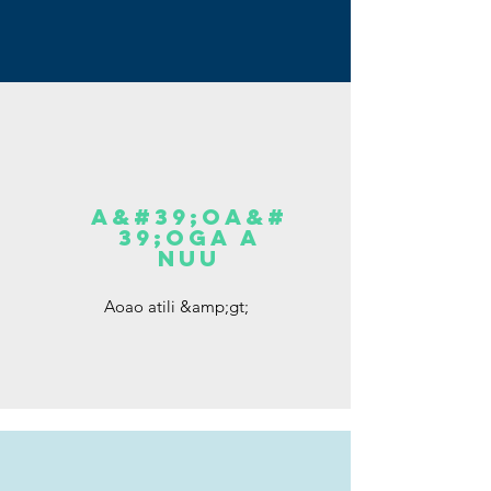
A&#39;OA&#
39;OGA A
NUU
Aoao atili &amp;gt;