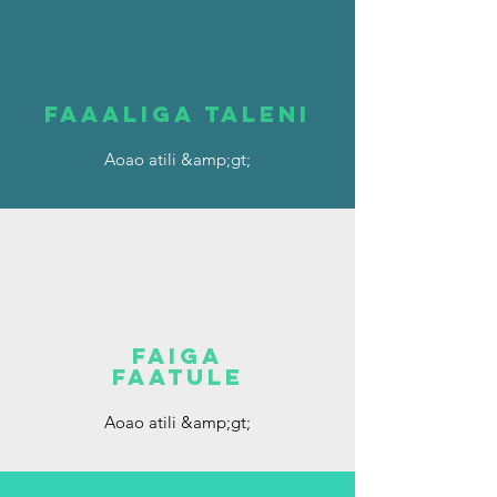
faaaliga taleni
Aoao atili &amp;gt;
FAIGA
FAATULE
Aoao atili &amp;gt;