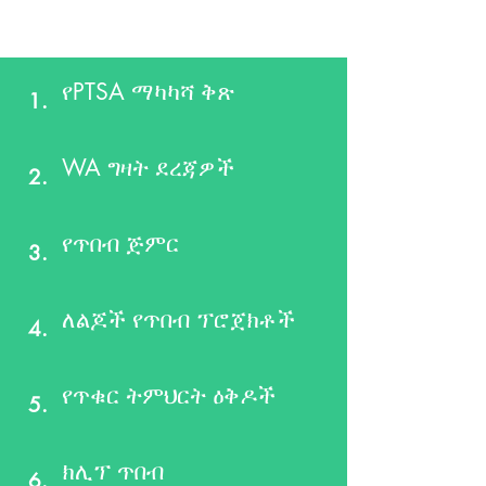
አጋዥ ማገናኛዎች
የPTSA ማካካሻ ቅጽ
1.
WA ግዛት ደረጃዎች
2.
የጥበብ ጅምር
3.
ለልጆች የጥበብ ፕሮጀክቶች
4.
የጥቁር ትምህርት ዕቅዶች
5.
ክሊፕ ጥበብ
6.