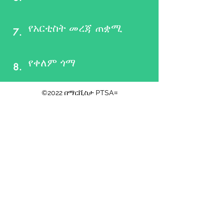
የአርቲስት መረጃ ጠቋሚ
7.
የቀለም ጎማ
8.
©2022 በማርቪስታ PTSA።