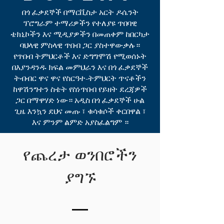
በጎ ፈቃደኞች በማርቪስታ አርት ዶሴንት
ፕሮግራም ተማሪዎችን የተለያዩ ጥበባዊ
ቴክኒኮችን እና ሚዲያዎችን በመጠቀም ከበርካታ
ባህላዊ ምስላዊ ጥበብ ጋር ያስተዋውቃሉ።
የጥበብ ትምህርቶች እና ድግግሞሽ የሚወሰኑት
በእያንዳንዱ ክፍል መምህራን እና በጎ ፈቃደኞች
ትብብር ዋና ዋና የስርዓተ-ትምህርት ጥናቶችን
ከዋሽንግተን ስቴት የስነጥበብ የይዘት ደረጃዎች
ጋር በማዋሃድ ነው። አዲስ በጎ ፈቃደኞች ሁል
ጊዜ እንኳን ደህና መጡ ፣ ቁሳቁሶች ቀርበዋል ፣
እና ምንም ልምድ አያስፈልግም ።
የጨረታ ወንበሮችን
ያግኙ