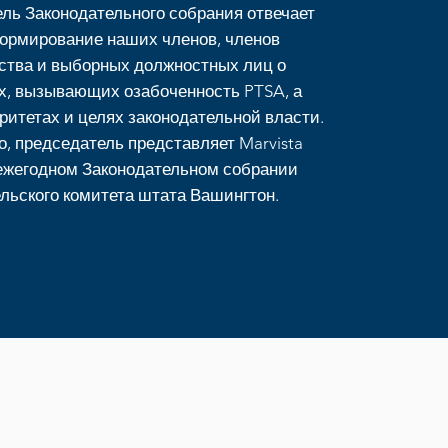
ль Законодательного собрания отвечает
ормирование наших членов, членов
ства и выборных должностных лиц о
х, вызывающих озабоченность PTSA, а
оритетах и целях законодательной власти.
о, председатель представляет Marvista
ежегодном Законодательном собрании
льского комитета штата Вашингтон.