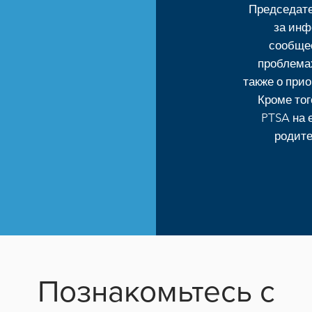
Председате
за инф
сообще
проблема
также о при
Кроме тог
PTSA на 
родите
Познакомьтесь с