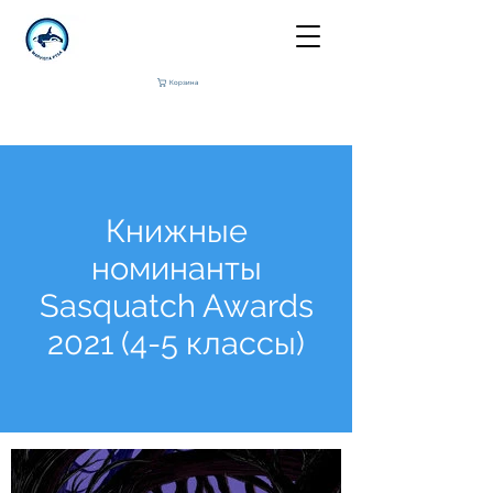
Корзина
Книжные
номинанты
Sasquatch Awards
2021 (4-5 классы)