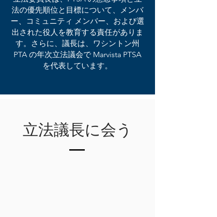
法の優先順位と目標について、メンバ
ー、コミュニティ メンバー、および選
出された役人を教育する責任がありま
す。さらに、議長は、ワシントン州
PTA の年次立法議会で Marvista PTSA
を代表しています。
立法議長に会う